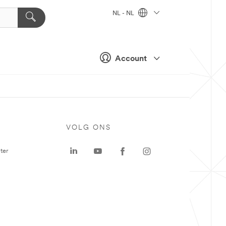
NL - NL
Account
VOLG ONS
ter