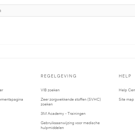
S
REGELGEVING
HELP
er
VIB zoeken
Help Cen
mentspagina
Zeer zorgwekkende stoffen (SVHC)
Site map
zoeken
3M Academy - Trainingen
Gebruiksaanwijzing voor medische
hulpmiddelen