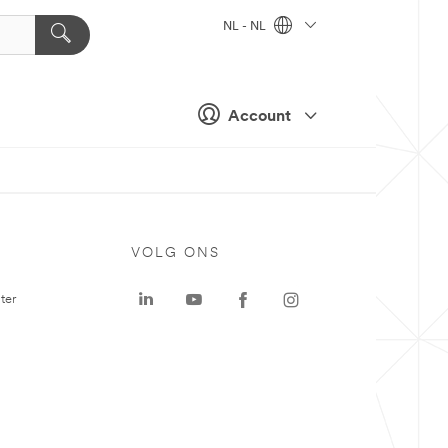
NL - NL
Account
VOLG ONS
ter