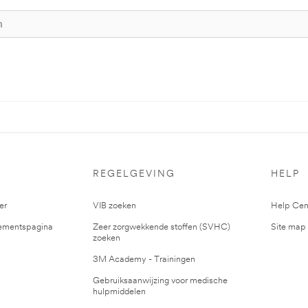
S
REGELGEVING
HELP
er
VIB zoeken
Help Cen
mentspagina
Zeer zorgwekkende stoffen (SVHC)
Site map
zoeken
3M Academy - Trainingen
Gebruiksaanwijzing voor medische
hulpmiddelen