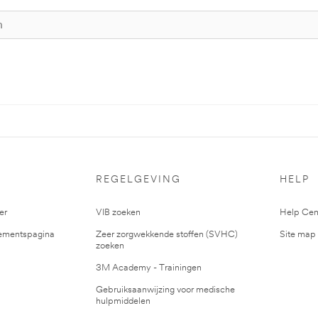
S
REGELGEVING
HELP
er
VIB zoeken
Help Cen
mentspagina
Zeer zorgwekkende stoffen (SVHC)
Site map
zoeken
3M Academy - Trainingen
Gebruiksaanwijzing voor medische
hulpmiddelen