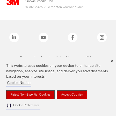
Cookie-voorkeuren
© 3M 2026. Alle rechten voorbehouden.
De bovenstaande merken zijn handelsmerken van 3M.we
This website uses cookies on your device to enhance site
navigation, analyze site usage, and deliver you advertisements
based on your interests.
Cookie Notice
Reject Non-Essential Cookies
Accept Cookies
Cookie Preferences