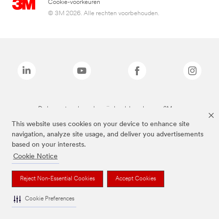
Cookie-voorkeuren
© 3M 2026. Alle rechten voorbehouden.
De bovenstaande merken zijn handelsmerken van 3M.we
This website uses cookies on your device to enhance site
navigation, analyze site usage, and deliver you advertisements
based on your interests.
Cookie Notice
Reject Non-Essential Cookies
Accept Cookies
Cookie Preferences