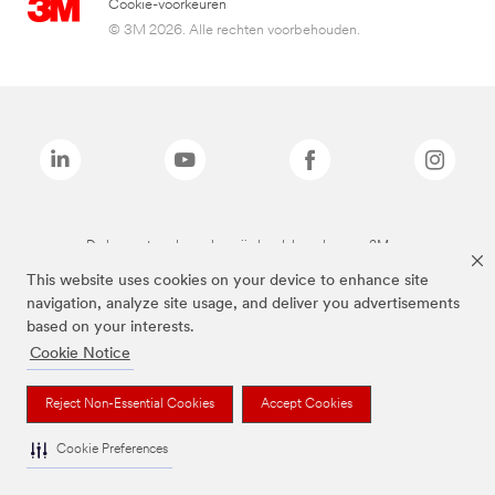
Cookie-voorkeuren
© 3M 2026. Alle rechten voorbehouden.
De bovenstaande merken zijn handelsmerken van 3M.we
This website uses cookies on your device to enhance site
navigation, analyze site usage, and deliver you advertisements
based on your interests.
Cookie Notice
Reject Non-Essential Cookies
Accept Cookies
Cookie Preferences