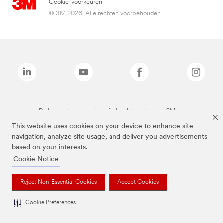
Cookie-voorkeuren
© 3M 2026. Alle rechten voorbehouden.
De bovenstaande merken zijn handelsmerken van 3M.we
This website uses cookies on your device to enhance site
navigation, analyze site usage, and deliver you advertisements
based on your interests.
Cookie Notice
Reject Non-Essential Cookies
Accept Cookies
Cookie Preferences