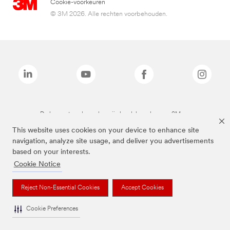
Cookie-voorkeuren
© 3M 2026. Alle rechten voorbehouden.
De bovenstaande merken zijn handelsmerken van 3M.we
This website uses cookies on your device to enhance site
navigation, analyze site usage, and deliver you advertisements
based on your interests.
Cookie Notice
Reject Non-Essential Cookies
Accept Cookies
Cookie Preferences