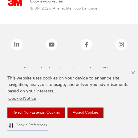
Cookie-voorkeuren
© 3M 2026. Alle rechten voorbehouden.
De bovenstaande merken zijn handelsmerken van 3M.we
This website uses cookies on your device to enhance site
navigation, analyze site usage, and deliver you advertisements
based on your interests.
Cookie Notice
Reject Non-Essential Cookies
Accept Cookies
Cookie Preferences