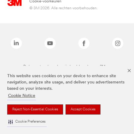
Cookie-voorkeuren
© 3M 2026. Alle rechten voorbehouden.
De bovenstaande merken zijn handelsmerken van 3M.we
This website uses cookies on your device to enhance site
navigation, analyze site usage, and deliver you advertisements
based on your interests.
Cookie Notice
Reject Non-Essential Cookies
Accept Cookies
Cookie Preferences