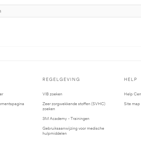
S
REGELGEVING
HELP
er
VIB zoeken
Help Cen
mentspagina
Zeer zorgwekkende stoffen (SVHC)
Site map
zoeken
3M Academy - Trainingen
Gebruiksaanwijzing voor medische
hulpmiddelen