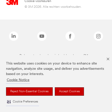
Cookie-voorkeuren
© 3M 2026. Alle rechten voorbehouden.
De bovenstaande merken zijn handelsmerken van 3M.we
This website uses cookies on your device to enhance site
navigation, analyze site usage, and deliver you advertisements
based on your interests.
Cookie Notice
Reject Non-Essential Cookies
Accept Cookies
Cookie Preferences