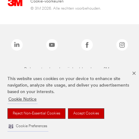
Cookie-voorkeuren
© 3M 2026. Alle rechten voorbehouden.
De bovenstaande merken zijn handelsmerken van 3M.we
This website uses cookies on your device to enhance site
navigation, analyze site usage, and deliver you advertisements
based on your interests.
Cookie Notice
Reject Non-Essential Cookies
Accept Cookies
Cookie Preferences