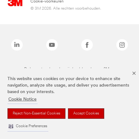
Cookie-voorkeuren
© 3M 2026. Alle rechten voorbehouden.
De bovenstaande merken zijn handelsmerken van 3M.we
This website uses cookies on your device to enhance site
navigation, analyze site usage, and deliver you advertisements
based on your interests.
Cookie Notice
Reject Non-Essential Cookies
Accept Cookies
Cookie Preferences