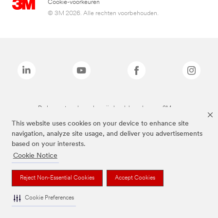
Cookie-voorkeuren
© 3M 2026. Alle rechten voorbehouden.
De bovenstaande merken zijn handelsmerken van 3M.we
This website uses cookies on your device to enhance site
navigation, analyze site usage, and deliver you advertisements
based on your interests.
Cookie Notice
Reject Non-Essential Cookies
Accept Cookies
Cookie Preferences