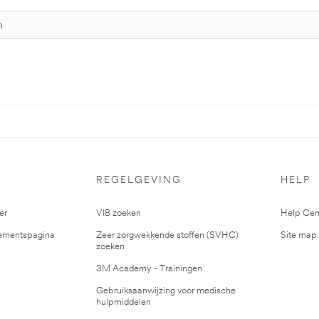
S
REGELGEVING
HELP
er
VIB zoeken
Help Cen
mentspagina
Zeer zorgwekkende stoffen (SVHC)
Site map
zoeken
3M Academy - Trainingen
Gebruiksaanwijzing voor medische
hulpmiddelen