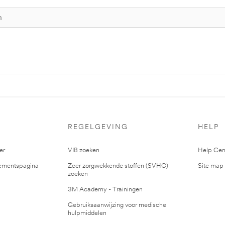
S
REGELGEVING
HELP
er
VIB zoeken
Help Cen
mentspagina
Zeer zorgwekkende stoffen (SVHC)
Site map
zoeken
3M Academy - Trainingen
Gebruiksaanwijzing voor medische
hulpmiddelen