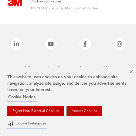
Cookie-voorkeuren
© 3M 2026. Alle rechten voorbehouden.
De bovenstaande merken zijn handelsmerken van 3M.we
This website uses cookies on your device to enhance site
navigation, analyze site usage, and deliver you advertisements
based on your interests.
Cookie Notice
Reject Non-Essential Cookies
Accept Cookies
Cookie Preferences