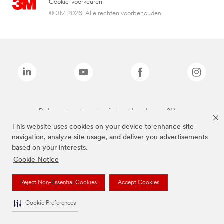
Cookie-voorkeuren
© 3M 2026. Alle rechten voorbehouden.
De bovenstaande merken zijn handelsmerken van 3M.we
This website uses cookies on your device to enhance site
navigation, analyze site usage, and deliver you advertisements
based on your interests.
Cookie Notice
Reject Non-Essential Cookies
Accept Cookies
Cookie Preferences