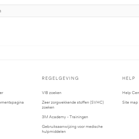
S
REGELGEVING
HELP
er
VIB zoeken
Help Cen
mentspagina
Zeer zorgwekkende stoffen (SVHC)
Site map
zoeken
3M Academy - Trainingen
Gebruiksaanwijzing voor medische
hulpmiddelen