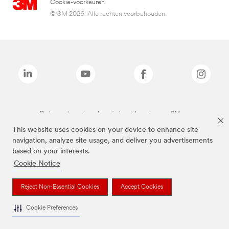
Cookie-voorkeuren
© 3M 2026. Alle rechten voorbehouden.
De bovenstaande merken zijn handelsmerken van 3M.we
This website uses cookies on your device to enhance site
navigation, analyze site usage, and deliver you advertisements
based on your interests.
Cookie Notice
Reject Non-Essential Cookies
Accept Cookies
Cookie Preferences