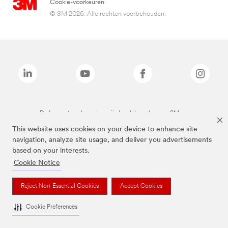
Cookie-voorkeuren
© 3M 2026. Alle rechten voorbehouden.
De bovenstaande merken zijn handelsmerken van 3M.we
This website uses cookies on your device to enhance site
navigation, analyze site usage, and deliver you advertisements
based on your interests.
Cookie Notice
Reject Non-Essential Cookies
Accept Cookies
Cookie Preferences