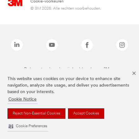
Cookie-voorkeuren
© 3M 2026. Alle rechten voorbehouden.
De bovenstaande merken zijn handelsmerken van 3M.we
This website uses cookies on your device to enhance site
navigation, analyze site usage, and deliver you advertisements
based on your interests.
Cookie Notice
Reject Non-Essential Cookies
Accept Cookies
Cookie Preferences