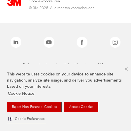
Cookie-voorkeuren
© 3M 2026. Alle rechten voorbehouden.
De bovenstaande merken zijn handelsmerken van 3M.we
This website uses cookies on your device to enhance site
navigation, analyze site usage, and deliver you advertisements
based on your interests.
Cookie Notice
Reject Non-Essential Cookies
Accept Cookies
Cookie Preferences