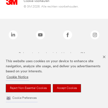
Cookie-voorkeuren
© 3M 2026. Alle rechten voorbehouden.
De bovenstaande merken zijn handelsmerken van 3M.we
This website uses cookies on your device to enhance site
navigation, analyze site usage, and deliver you advertisements
based on your interests.
Cookie Notice
Reject Non-Essential Cookies
Accept Cookies
Cookie Preferences