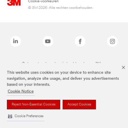
Cookie-voorkeuren
© 3M 2026. Alle rechten voorbehouden.
De bovenstaande merken zijn handelsmerken van 3M.we
This website uses cookies on your device to enhance site
navigation, analyze site usage, and deliver you advertisements
based on your interests.
Cookie Notice
Reject Non-Essential Cookies
Accept Cookies
Cookie Preferences