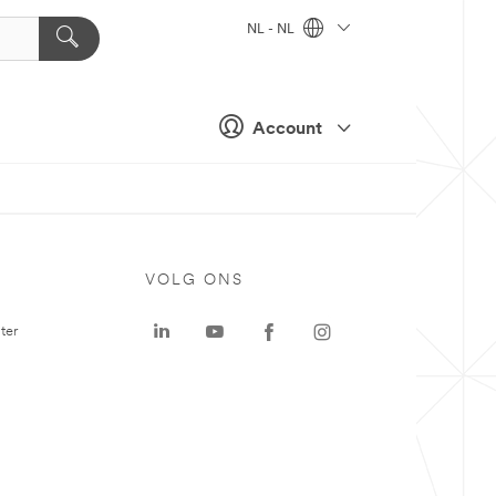
NL - NL
Account
VOLG ONS
ter