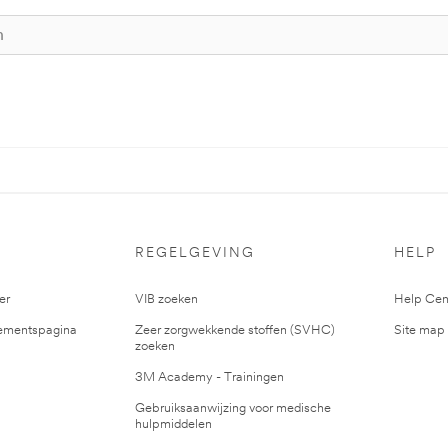
S
REGELGEVING
HELP
er
VIB zoeken
Help Cen
mentspagina
Zeer zorgwekkende stoffen (SVHC)
Site map
zoeken
3M Academy - Trainingen
Gebruiksaanwijzing voor medische
hulpmiddelen