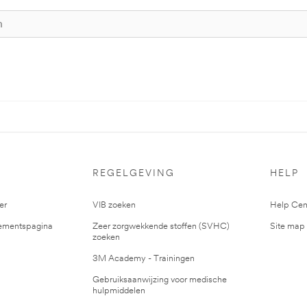
S
REGELGEVING
HELP
er
VIB zoeken
Help Cen
mentspagina
Zeer zorgwekkende stoffen (SVHC)
Site map
zoeken
3M Academy - Trainingen
Gebruiksaanwijzing voor medische
hulpmiddelen