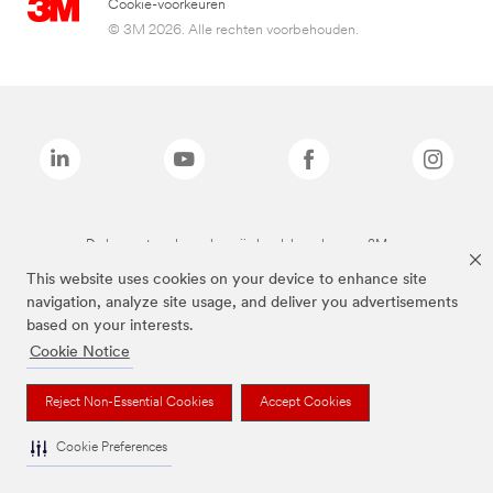
Cookie-voorkeuren
© 3M 2026. Alle rechten voorbehouden.
De bovenstaande merken zijn handelsmerken van 3M.we
This website uses cookies on your device to enhance site
navigation, analyze site usage, and deliver you advertisements
based on your interests.
Cookie Notice
Reject Non-Essential Cookies
Accept Cookies
Cookie Preferences