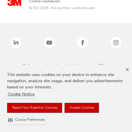
Cookie-voorkeuren
© 3M 2026. Alle rechten voorbehouden.
De bovenstaande merken zijn handelsmerken van 3M.we
This website uses cookies on your device to enhance site
navigation, analyze site usage, and deliver you advertisements
based on your interests.
Cookie Notice
Reject Non-Essential Cookies
Accept Cookies
Cookie Preferences