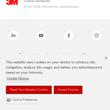
Cookie-voorkeuren
© 3M 2026. Alle rechten voorbehouden.
De bovenstaande merken zijn handelsmerken van 3M.we
This website uses cookies on your device to enhance site
navigation, analyze site usage, and deliver you advertisements
based on your interests.
Cookie Notice
Reject Non-Essential Cookies
Accept Cookies
Cookie Preferences