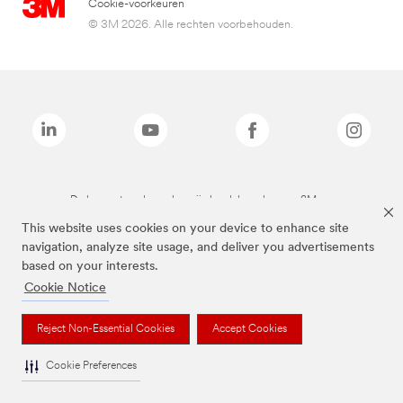
Cookie-voorkeuren
© 3M 2026. Alle rechten voorbehouden.
De bovenstaande merken zijn handelsmerken van 3M.we
This website uses cookies on your device to enhance site
navigation, analyze site usage, and deliver you advertisements
based on your interests.
Cookie Notice
Reject Non-Essential Cookies
Accept Cookies
Cookie Preferences