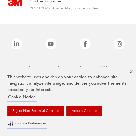
Cookie-voorkeuren
© 3M 2026. Alle rechten voorbehouden.
De bovenstaande merken zijn handelsmerken van 3M.we
This website uses cookies on your device to enhance site
navigation, analyze site usage, and deliver you advertisements
based on your interests.
Cookie Notice
Reject Non-Essential Cookies
Accept Cookies
Cookie Preferences