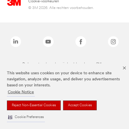
Cookie-voorkeuren
© 3M 2026. Alle rechten voorbehouden.
De bovenstaande merken zijn handelsmerken van 3M.we
This website uses cookies on your device to enhance site
navigation, analyze site usage, and deliver you advertisements
based on your interests.
Cookie Notice
Reject Non-Essential Cookies
Accept Cookies
Cookie Preferences