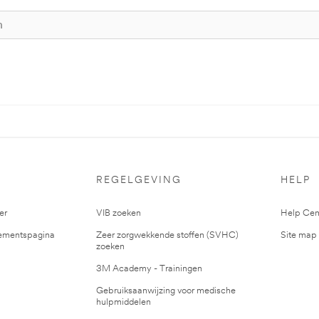
S
REGELGEVING
HELP
er
VIB zoeken
Help Cen
mentspagina
Zeer zorgwekkende stoffen (SVHC)
Site map
zoeken
3M Academy - Trainingen
Gebruiksaanwijzing voor medische
hulpmiddelen