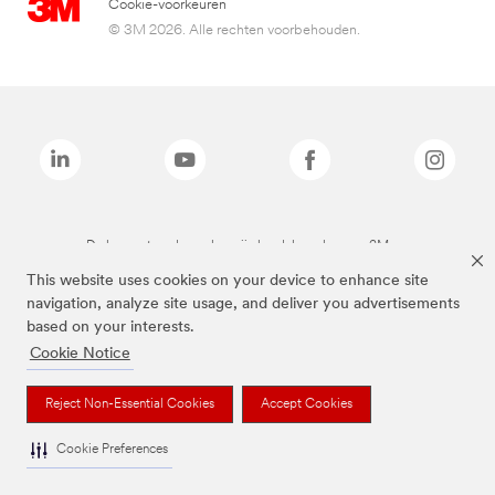
Cookie-voorkeuren
© 3M 2026. Alle rechten voorbehouden.
De bovenstaande merken zijn handelsmerken van 3M.we
This website uses cookies on your device to enhance site
navigation, analyze site usage, and deliver you advertisements
based on your interests.
Cookie Notice
Reject Non-Essential Cookies
Accept Cookies
Cookie Preferences