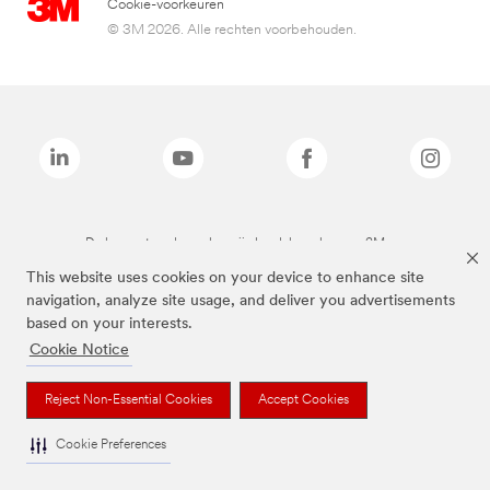
Cookie-voorkeuren
© 3M 2026. Alle rechten voorbehouden.
De bovenstaande merken zijn handelsmerken van 3M.we
This website uses cookies on your device to enhance site
navigation, analyze site usage, and deliver you advertisements
based on your interests.
Cookie Notice
Reject Non-Essential Cookies
Accept Cookies
Cookie Preferences