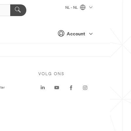
NL - NL
Account
VOLG ONS
ter