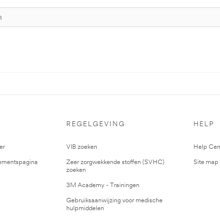
S
REGELGEVING
HELP
er
VIB zoeken
Help Cen
mentspagina
Zeer zorgwekkende stoffen (SVHC)
Site map
zoeken
3M Academy - Trainingen
Gebruiksaanwijzing voor medische
hulpmiddelen