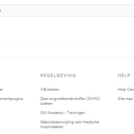
S
REGELGEVING
HELP
er
VIB zoeken
Help Cen
mentspagina
Zeer zorgwekkende stoffen (SVHC)
Site map
zoeken
3M Academy - Trainingen
Gebruiksaanwijzing voor medische
hulpmiddelen