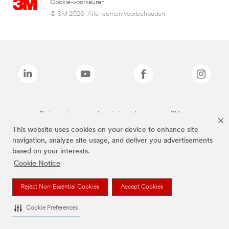
Cookie-voorkeuren
© 3M 2026. Alle rechten voorbehouden.
De bovenstaande merken zijn handelsmerken van 3M.we
This website uses cookies on your device to enhance site
navigation, analyze site usage, and deliver you advertisements
based on your interests.
Cookie Notice
Reject Non-Essential Cookies
Accept Cookies
Cookie Preferences