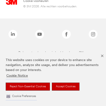
Cookie-voorkeuren
© 3M 2026. Alle rechten voorbehouden.
De bovenstaande merken zijn handelsmerken van 3M.we
This website uses cookies on your device to enhance site
navigation, analyze site usage, and deliver you advertisements
based on your interests.
Cookie Notice
Reject Non-Essential Cookies
Accept Cookies
Cookie Preferences