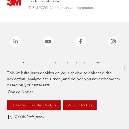
Cookie-voorkeuren
© 3M 2026. Alle rechten voorbehouden.
De bovenstaande merken zijn handelsmerken van 3M.we
This website uses cookies on your device to enhance site
navigation, analyze site usage, and deliver you advertisements
based on your interests.
Cookie Notice
Reject Non-Essential Cookies
Accept Cookies
Cookie Preferences