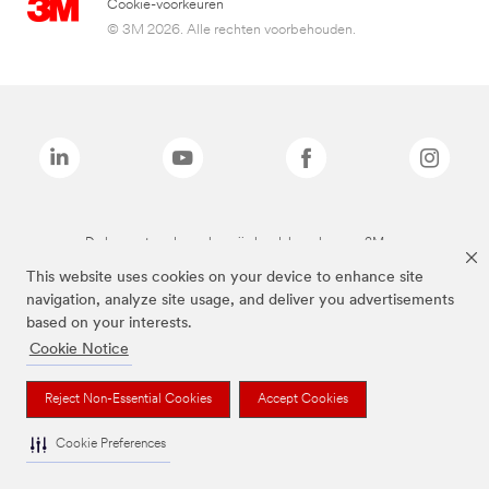
Cookie-voorkeuren
© 3M 2026. Alle rechten voorbehouden.
De bovenstaande merken zijn handelsmerken van 3M.we
This website uses cookies on your device to enhance site
navigation, analyze site usage, and deliver you advertisements
based on your interests.
Cookie Notice
Reject Non-Essential Cookies
Accept Cookies
Cookie Preferences