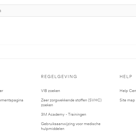
S
REGELGEVING
HELP
er
VIB zoeken
Help Cen
mentspagina
Zeer zorgwekkende stoffen (SVHC)
Site map
zoeken
3M Academy - Trainingen
Gebruiksaanwijzing voor medische
hulpmiddelen