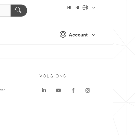
NL - NL
Account
VOLG ONS
ter