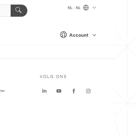
NL - NL
Account
VOLG ONS
ter