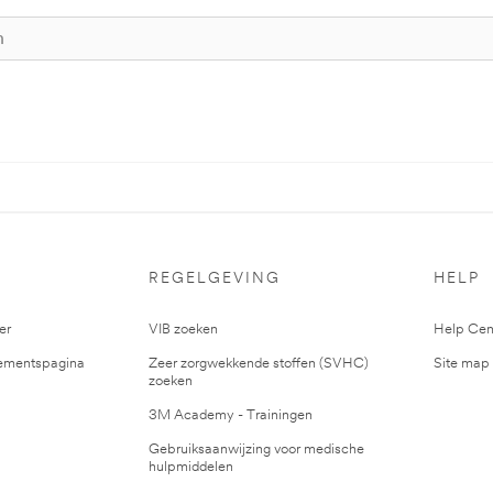
S
REGELGEVING
HELP
er
VIB zoeken
Help Cen
mentspagina
Zeer zorgwekkende stoffen (SVHC)
Site map
zoeken
3M Academy - Trainingen
Gebruiksaanwijzing voor medische
hulpmiddelen