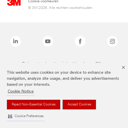
Cookie-voorkeuren
© 3M 2026. Alle rechten voorbehouden.
De bovenstaande merken zijn handelsmerken van 3M.we
This website uses cookies on your device to enhance site
navigation, analyze site usage, and deliver you advertisements
based on your interests.
Cookie Notice
Reject Non-Essential Cookies
Accept Cookies
Cookie Preferences