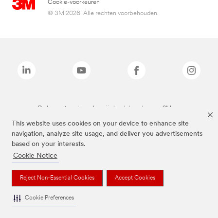
Cookie-voorkeuren
© 3M 2026. Alle rechten voorbehouden.
De bovenstaande merken zijn handelsmerken van 3M.we
This website uses cookies on your device to enhance site
navigation, analyze site usage, and deliver you advertisements
based on your interests.
Cookie Notice
Reject Non-Essential Cookies
Accept Cookies
Cookie Preferences