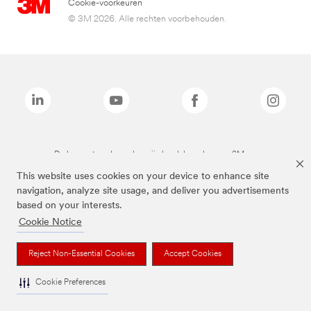
Cookie-voorkeuren
© 3M 2026. Alle rechten voorbehouden.
De bovenstaande merken zijn handelsmerken van 3M.we
This website uses cookies on your device to enhance site
navigation, analyze site usage, and deliver you advertisements
based on your interests.
Cookie Notice
Reject Non-Essential Cookies
Accept Cookies
Cookie Preferences