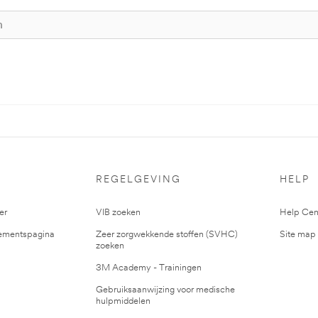
S
REGELGEVING
HELP
er
VIB zoeken
Help Cen
mentspagina
Zeer zorgwekkende stoffen (SVHC)
Site map
zoeken
3M Academy - Trainingen
Gebruiksaanwijzing voor medische
hulpmiddelen