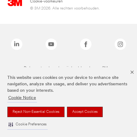
Cookie-voorkeuren
© 3M 2026. Alle rechten voorbehouden.
De bovenstaande merken zijn handelsmerken van 3M.we
This website uses cookies on your device to enhance site
navigation, analyze site usage, and deliver you advertisements
based on your interests.
Cookie Notice
Reject Non-Essential Cookies
Accept Cookies
Cookie Preferences